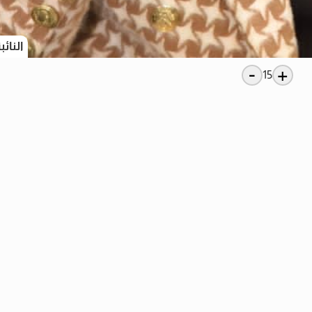
النائب
-
+
15