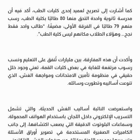
كما أشارت إلى تصريح لعميد إحدى كليات الطب، أكد فيه أن
مدرسة ثانوية واحدة التحق منها 80 طالبًا بكلية الطب، رسب
منهم 79 طالبًا في الفرقة الأولى، مضيفًا: “طالب واحد فقط
نجح… وهؤلاء الطلاب مكانهم ليس كلية الطب”.
وأكدت أن هذه المفارقة، بين مليارات تُنفق على التعليم ونسب
رسوب مرتفعة للغاية في بعض كليات القمة، تعني وجود خلل
حقيقي في منظومة تأمين الامتحانات ومواجهة الغش، الذي
تنوعت أساليبه وتطورت وسائله.
واستعرضت النائبة أساليب الغش الحديثة، والتي تشمل
التسريب الإلكتروني داخل اللجان باستخدام الهواتف المحمولة،
وسماعات البلوتوث الدقيقة التي يصعب اكتشافها، إلى جانب
الكاميرات الصغيرة المستخدمة في تصوير أوراق الأسئلة
وتسريبها بعد بدء اللجنة بدقائق عبر صفحات الغش الإلكتروني،