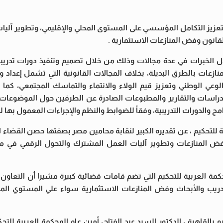
، لتعزيز التكامل المؤسسي على المستوى المحلي والإقليمي، وتطوير آلي
انون وفض المنازعات الاستثمارية .
ادل الخبرات في عدة مجالات وذلك من خلال تصميم وتنفيذ دورات تدريب
منازعات بالطرق البديلة، بخلاف المجالات القانونية التي تشمل إعداد 
 الوعي الوطني وتعزيز قيم الولاء والانتماء والتماسك المجتمعي، كما
لدراسات والتقارير والمطبوعات الصادرة عن الطرفين حول الموضوعات 
ج والدورات التدريبية، وفقاً للضوابط والنظم والإجراءات المعمول بها
لتحكيم ، عن تقديره الكبير لنقابة محامين مصر بصفتها حصن القضاء ا
وفض المنازعات وتطوير آليات العمل المشترك والتحول الرقمي في م
محكمة العربية للتحكيم التي تضم قامات قضائية كبيرة مشيرا أن التعاو
تدريب والأبحاث وفض المنازعات الاستثمارية سواء علي المستوي المح
بالقاهرة ، الدكتور السيد عبد الفتاح، أمين عام المحكمة العربية لل