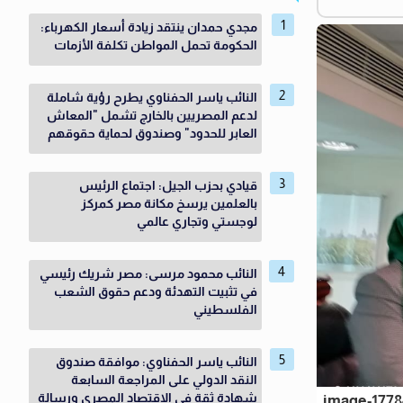
مجدي حمدان ينتقد زيادة أسعار الكهرباء:
الحكومة تحمل المواطن تكلفة الأزمات
النائب ياسر الحفناوي يطرح رؤية شاملة
لدعم المصريين بالخارج تشمل "المعاش
العابر للحدود" وصندوق لحماية حقوقهم
قيادي بحزب الجيل: اجتماع الرئيس
بالعلمين يرسخ مكانة مصر كمركز
لوجستي وتجاري عالمي
النائب محمود مرسى: مصر شريك رئيسي
في تثبيت التهدئة ودعم حقوق الشعب
الفلسطيني
النائب ياسر الحفناوي: موافقة صندوق
النقد الدولي على المراجعة السابعة
شهادة ثقة في الاقتصاد المصري ورسالة
image-1778