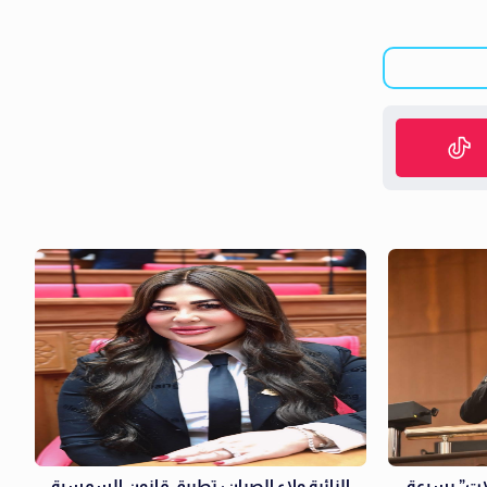
لات” بسرعة
النائبة ولاء الصبان: تطبيق قانون السمسرة