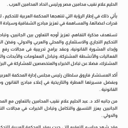
الحليم علام نقيب محامين مصر ورئيس اتحاد المحامين العرب .
يأتي ذلك في إطار الرؤية التي تنتهجها المحكمة العربية للتحكيم 
قدرات اعضائها، والمساهمة في تعزيز مبادئ الشفافية وسيادة الق
تستهدف مذكرة التفاهم، تعزيز أوجه التعاون بين الجانبين، وتب
التحكيم التجاري والاستثماري والمحلي والعربي والدولي، وفضّ ال
وإبداء المشورة القانونية، وعقد برامج تدريبية فى مجالات رفع
الفعاليات والأنشطة المشتركة، وتبادل المعلومات والأبحاث وا
المشترك، فضلا عن تبادل الخبراء والمتخصصين للمشاركة في البرام
أكد المستشار فاروق سلطان رئيس مجلس إدارة المحكمة العربية ل
وبفضل مسيرتها العطرة والتاريخية في إعلاء مبادئ القانون 
القانونية .
من جانبه اكد د. عبد الحليم علام نقيب المحامين بالتعاون مع ال
الجانبين يعزز التنسيق والتكامل وتبادل الخبرات في مجالات ال
والدولي .
وقد شهد مراسم التوقيع التي جرت بمقر المحكمة العربية للتحكيم 