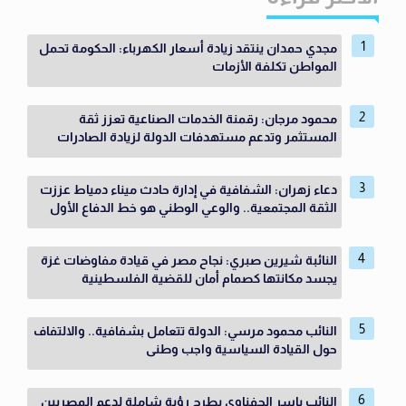
مجدي حمدان ينتقد زيادة أسعار الكهرباء: الحكومة تحمل
المواطن تكلفة الأزمات
محمود مرجان: رقمنة الخدمات الصناعية تعزز ثقة
المستثمر وتدعم مستهدفات الدولة لزيادة الصادرات
دعاء زهران: الشفافية في إدارة حادث ميناء دمياط عززت
الثقة المجتمعية.. والوعي الوطني هو خط الدفاع الأول
النائبة شيرين صبري: نجاح مصر في قيادة مفاوضات غزة
يجسد مكانتها كصمام أمان للقضية الفلسطينية
النائب محمود مرسي: الدولة تتعامل بشفافية.. والالتفاف
حول القيادة السياسية واجب وطنى
النائب ياسر الحفناوي يطرح رؤية شاملة لدعم المصريين