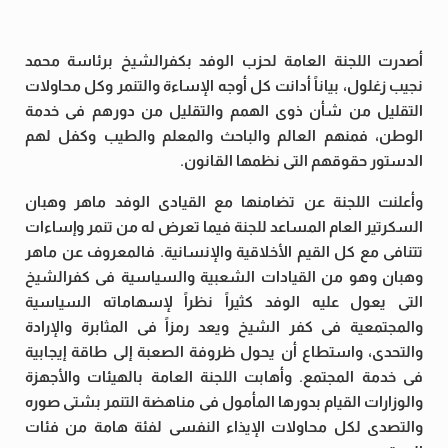
أصدرت اللجنة العامة لحزب الوفد بكفرالشيخ برئاسة محمد
نجيب زغلول، بياناً أدانت كل أوجه الإساءة والتنمر وكل محاولات
التقليل من شأن ذوى الهمم والتقليل من دورهم فى خدمة
الوطن، فمنهم العالم والباحث والمعلم والطيب وكفل لهم
الدستور حقوقهم التى نظمها القانون.
وأعلنت اللجنة عن تضامنها مع القيادى الوفد ماهر وهبان
السكرتير العام المساعد للجنة فيما تعرض له من تنمر وإساءات
تتنافى مع كل القيم الأخلاقية والإنسانية. فالمعروف عن ماهر
وهبان وهو من القيادات الشعبية والسياسية فى كفرالشيخ
التى يعول عليه الوفد كثيراً نظراً لإسهاماته السياسية
والمجتمعية فى كفر الشيخ ويعد رمزاً فى المثابرة والإرادة
والتحدى، واستطاع أن يحول ظروفة الصعبة إلى طاقة إيجابية
فى خدمة المجتمع. وأهابت اللجنة العامة بالهيئات والأجهزة
والوزارات القيام بدورها المأمول فى مناهضة التنمر بشتى صوره
والتصدى لكل محاولات الإيذاء النفسى لفئة هامة من فئات