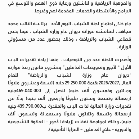
والموهبة الرياضية والناشئين ورعاية ذوي الهمم والتوسع في
البرامج والأنشطة والخدمات المقدمة لهم وغيرها.
جاء خلال اجتماع لجنة الشباب، اليوم الأحد ، برئاسة النائب محمد
مجاهد ، لمناقشة موزانة ديوان عام وزارة الشباب ، فيما يخص
قطاعي الشباب والرياضة ، وذلك بحضور عدد من مسؤولي
الوزارة .
وأصدرت اللجنة عدد من التوصيات ، منها زيادة تقديرات الباب
الأول “الأجور وتعويضات العاملين” بمشروع قانون ربط موازنة
“ديوان عام وزارة الشباب والرياضة” للعام
المالي2026/2027بقيمة 29.250.000 جنيه (تسعة وعشرون مليونًا
ومائتين وخمسون ألف جنيه) لتصل إلى 469.040.000جنيه
(ربعمائة وتسعة وستون مليونًا واربعون ألف جنيه) بدلاً من
تقديرات وزارة المالية لذات الباب والمقدرة ب439.790.000 جنيه
(ربعمائة وتسعة وثلاثون مليونًا وسبعمائة وتسعون ألف
جنيه)، وذلك لمواجهة نفقات (زيادة الأجور – العلاوة التشجيعية
والدورية – علاج العاملين – المزايا التأمينية).