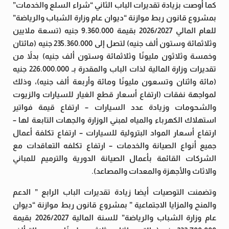
كما أوصت بزيادة تقديرات الباب الثاني “شراء السلع والخدمات”
بمشروع قانون ربط موازنة “ديوان عام وزارة الشباب والرياضة”
للعام المالي 2026/2027 بقيمة 9.360.000 جنيه (تسعة ملايين
وثلاثمائة وستون ألف جنيه) لتصل إلى 235.360.000 جنيه (مائتان
وخمسة وثلاثون مليونًا وثلاثمائة وستون ألف جنيه) بدلاً من
تقديرات وزارة المالية لذات الباب والمقدرة بـ 226.000.000 جنيه
(مائة واثنان وتسعون مليونًا ومائة وأربعة ألف جنيه)، وذلك
لمواجهة نفقات (ارتفاع أسعار قطع الغيار للسيارات والزيوت
والشحومات وزيادة عدد السيارات – ارتفاع قيمة فواتير
استهلاك الكهرباء والمياه لمبني الوزارة والجهات التابعة لها –
ارتفاع أسعار المواد البترولية للسيارات – ارتفاع تكلفة أعمال
جميع أنواع الصيانة والخدمات – ارتفاع تكلفه التعاقدات مع
الشركات القائمة بأعمال الصيانة الدورية والترميم للمباني
والاثاث والأجهزة والمعدات والمصاعد).
وتضمنت التوصيات أيضا زيادة تقديرات الباب الرابع ” الدعم
والمنح والمزايا الاجتماعية ” بمشروع قانون ربط موازنة “ديوان
عام وزارة الشباب والرياضة” للسنة المالية 2026/2027 بقيمة