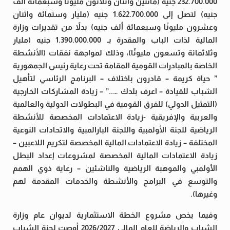
232.700.000 جنيه (مائتين واثنان وثلاثون مليونًا وسبعمائة ألف
جنيه) لتصل إلى 1.622.700.000 جنيه (مليار وستمائة واثنان
وعشرون مليونًا وسبعمائة ألف جنيه) بدلاً من تقديرات وزارة
المالية لذات الباب والمقدرة بـ 1.390.000.000 جنيه (مليار
وثلاثمائة وتسعون مليونًا)، وذلك لمواجهة نفقات (الأنشطة
الخاصة بالمبادرات القومية المقامة تحت رعاية رئيس الجمهورية
” حياة كريمة – قادرون باختلاف – البرنامج الرئاسي لتأهيل
الشباب للقيادة – اعرف بلدك …..” – زيادة المشاركات الخارجية
(التمثيل الدولي) للفرق القومية في البطولات الدولية والعالمية
والعربية والإفريقية -زيادة الاعتمادات المخصصة للأنشطة
الرياضية للجنة الأولمبية واللجنة البارالمبية والاتحادات النوعية
المختلفة – زيادة الاعتمادات المالية المخصصة لتكريم اللاعبين –
زيادة الاعتمادات المالية المخصصة لمشروعات إعداد البطل
الأولمبي والموهبة الرياضية والناشئين – رعاية ذوي الهمم
والتوسع في البرامج والأنشطة والخدمات المقدمة لهم
وغيرها).
وفيما يخص مشروع الخطة الاستثمارية لديوان عام وزارة
الشباب والرياضة للعام المالي 2026/2027 أوصت لجنة الشباب