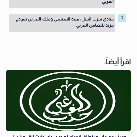
العربي
قيادي بحزب الجيل: قمة السيسي وملك البحرين نموذج
فريد للتضامن العربي
اقرأ أيضاً:
«مشروع نيابي» ينطلق لإعداد كوادر سياسية شابة.. وباسل