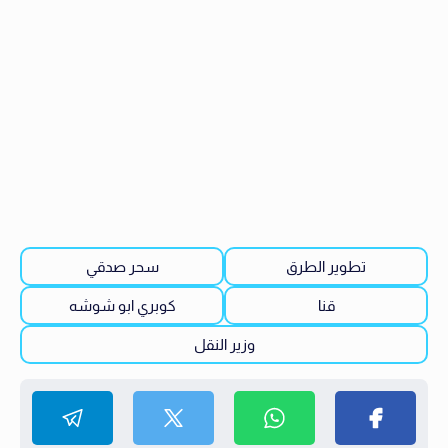
تطوير الطرق
سحر صدقي
قنا
كوبري ابو شوشه
وزير النقل