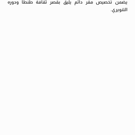
يضمن تخصيص مقر دائم يليق بقصر ثقافة طنطا ودوره
التنويري.