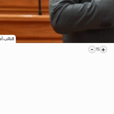
النائب أح
-
+
15