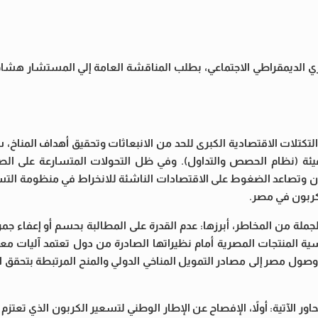
ري الديمقراطي الاجتماعي، بطلب المناقشة العامة إلي المستشار هشا
التكتلات الاقتصادية الكبرى للحد من الانبعاثات وتحقيق أهداف المناخ،
دفيئة (نظام الحصص والتداول). وفي ظل التحولات المتسارعة على الص
ربون وتصاعد الضغوط على الاقتصادات الناشئة للانخراط في منظومة التس
كربون في مصر.
لة من المخاطر، أبرزها: عدم القدرة على المطالبة بحسم أو إعفاء جمر
ية المنتجات المصرية أمام نظيراتها الصادرة من دول تعتمد آليات معت
وصول مصر إلى مصادر التمويل المناخي الدولي والمنح المرتبطة بتحقق 
ر الآتية: أولاً، الإفصاح عن الإطار الوطني لتسعير الكربون الذي تعتزم ا