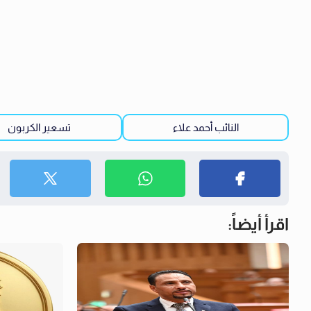
النائب أحمد علاء
تسعير الكربون
اقرأ أيضاً: