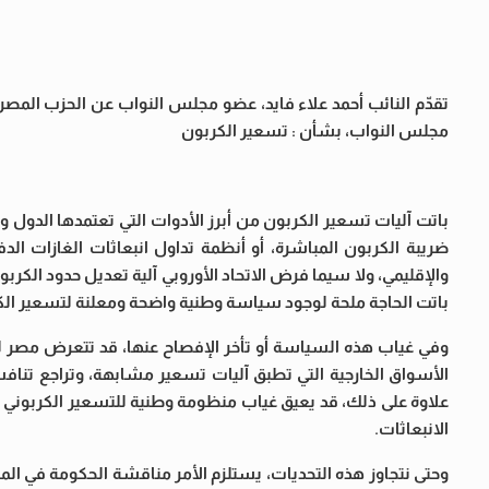
تقدّم النائب أحمد علاء فايد، عضو مجلس النواب عن الحزب المص
مجلس النواب، بشأن : تسعير الكربون
باتت آليات تسعير الكربون من أبرز الأدوات التي تعتمدها الدول و
ضريبة الكربون المباشرة، أو أنظمة تداول انبعاثات الغازات ال
والإقليمي، ولا سيما فرض الاتحاد الأوروبي آلية تعديل حدود الك
باتت الحاجة ملحة لوجود سياسة وطنية واضحة ومعلنة لتسعير ال
وفي غياب هذه السياسة أو تأخر الإفصاح عنها، قد تتعرض مصر لجم
الأسواق الخارجية التي تطبق آليات تسعير مشابهة، وتراجع تنافس
علاوة على ذلك، قد يعيق غياب منظومة وطنية للتسعير الكربوني 
الانبعاثات.
وحتى نتجاوز هذه التحديات، يستلزم الأمر مناقشة الحكومة في المحاو