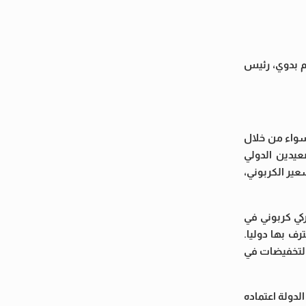
م بدوي، رئيس
 سواء من خلال
عيدين الدولي
عير الكربوني،
كي كربوني في
رف بها دوليا.
التخفيضات في
لدولة اعتماده