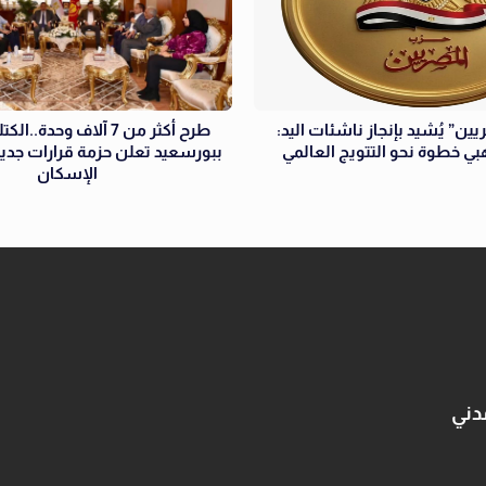
ين” يُشيد بإنجاز ناشئات اليد:
طرح أكثر من 7 آلاف وحدة..
هبي خطوة نحو التتويج العالمي
ببورسعيد تعلن حزمة قرارات جدي
الإسكان
دني