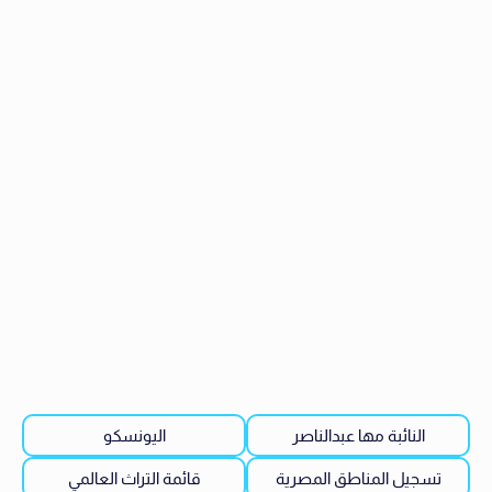
النائبة مها عبدالناصر
اليونسكو
تسجيل المناطق المصرية
قائمة التراث العالمي