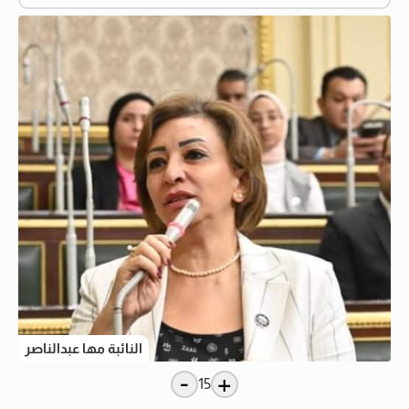
النائبة مها عبدالناصر
-
+
15