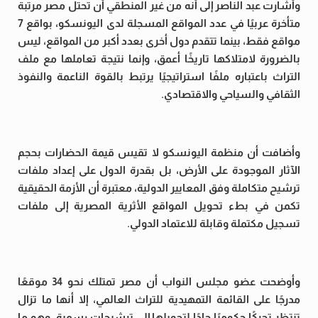
وأشارت عبد الناصر إلى أنه من غير المنطقي أن تحتل مصر مرتبة
متأخرة عربيًا في عدد المواقع المسجلة لدى اليونسكو، بواقع 7
مواقع فقط، بينما تتقدم دول أخرى بعدد أكبر من المواقع، ليس
بالضرورة لامتلاكها تاريخًا أعمق، وإنما نتيجة تعاملها مع ملف
التراث باعتباره ملفًا استراتيجيًا يرتبط بالقوة الناعمة والنفوذ
الثقافي والسياحي والاقتصادي.
وأضافت أن منظمة اليونسكو لا تقيس قيمة الحضارات بحجم
الآثار الموجودة على الأرض، بل بقدرة الدول على إعداد ملفات
ترشيح متكاملة وفق المعايير الدولية، معتبرة أن الأزمة الحقيقية
تكمن في بطء تحويل المواقع الأثرية المصرية إلى ملفات
تسجيل مكتملة وقابلة للاعتماد الدولي.
وأوضحت عضو مجلس النواب أن مصر تمتلك نحو 34 موقعًا
مدرجًا على القائمة التمهيدية للتراث العالمي، إلا أنها ما تزال
تنتظر تحركًا حكوميًا جادًا لتحويلها إلى ترشيحات رسمية، وهو ما