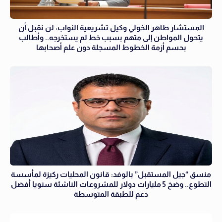
المستشار طاهر الخولي وكيل تشريعية النواب: لن نقبل أن
يتحول المواطن إلى متهم بسبب خط لم يستخرجه.. وأطالب
بحسم أزمة الخطوط المسجلة دون علم أصحابها
منسق “جيل المستقبل” بالوفد: قانون المحليات ركيزة لمأسسة
التطوع.. وضخ 5 مليارات دولار للمشروعات الناشئة سنويا أفضل
دعم للطبقة المتوسطة