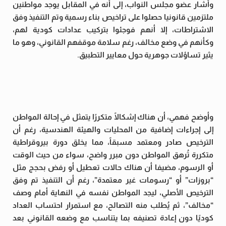
وأشار عضو مجلس النواب، إلى أنه في المقابل يوجد مواطنين
ملتزمين قانونيا حصلوا على تراخيص بناء رسمية وتم التنفيذ وفق
الاشتراطات، إلا أنهم فوجئوا بتركيب عدادات كودية لهم،
وكأنهم في وضع مخالف، رغم سلامة موقفهم القانوني، وهو ما
يثير تساؤلات جوهرية حول معايير التطبيق.
وأوضح فهمي، أن هناك إشكالًا متكررًا يتمثل في إحالة المواطن
إلى إجراءات إضافية من المحليات والهيئة الهندسية، رغم أن
الترخيص صادر ومعتمد مسبقاً، مما يخلق دورة بيروقراطية
متكررة تُرهق المواطن دون مبرر واضح، سواء من حيث الوقت
أو الرسوم، مضيفا أن هناك حالات تعطيل أو رفض بحجج مثل
“بروزات” أو “رسومات غير معتمدة”، رغم أن التنفيذ تم وفق
الترخيص الأصلي، ليجد المواطن نفسه في النهاية أمام وصف
“مخالف”، ثم يُطلب منه التصالح، مع استمرار احتساب العداد
كوديًا دون إعادة تصنيفه بما يتناسب مع وضعه القانوني بعد