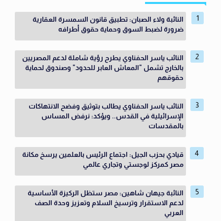
النائبة ولاء الصبان: تطبيق قانون السمسرة العقارية
ضرورة لضبط السوق وحماية حقوق أطرافه
النائب ياسر الحفناوي يطرح رؤية شاملة لدعم المصريين
بالخارج تشمل "المعاش العابر للحدود" وصندوق لحماية
حقوقهم
النائب ياسر الحفناوي يطالب بتوثيق وفضح الانتهاكات
الإسرائيلية في القدس.. ويؤكد: نرفض المساس
بالمقدسات
قيادي بحزب الجيل: اجتماع الرئيس بالعلمين يرسخ مكانة
مصر كمركز لوجستي وتجاري عالمي
النائبة جيهان شاهين: مصر ستظل الركيزة الأساسية
لدعم الاستقرار وترسيخ السلام وتعزيز وحدة الصف
العربي