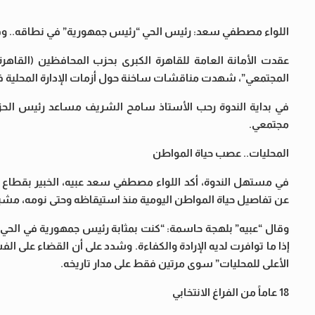
اللواء مصطفي سعد: رئيس الحي “رئيس جمهورية” في نطاقه.. وقنديل: 18 عاماً دون انتخابات محليات “
عقدت الأمانة العامة للقاهرة الكبرى بحزب المحافظين (القاهرة،
المجتمعي”، شهدت مناقشات ساخنة حول أزمات الإدارة المحلية في م
في بداية الندوة رحب الأستاذ سامح الشريف مساعد رئيس الحزب
مجتمعي.
المحليات.. عصب حياة المواطن
في مستهل الندوة، أكد اللواء مصطفي سعد عبيه، الخبير بقطاع ا
عن تفاصيل حياة المواطن اليومية منذ استيقاظه وحتى نومه، مشيراً
وقال “عبيه” بلهجة حاسمة: “كنت بمثابة رئيس جمهورية في الحي ا
إذا ما توافرت لديه الإرادة والكفاءة. وشدد على أن القضاء على ال
الأعلى للمحليات” سوى مرتين فقط على مدار تاريخه.
18 عاماً من الفراغ الانتخابي