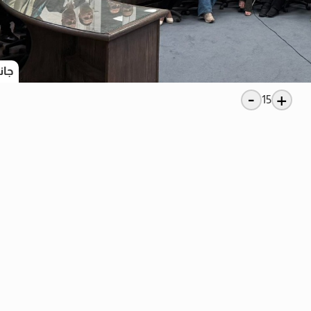
جان
-
+
15