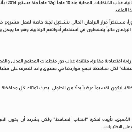
من جانبه، وصف عبد الناصر قنديل، خ
ا الملف.
هزة للتنفيذ فوراً، مستنكراً قرار البرلمان الحالي بتشكيل لجنة خاصة لعمل مشروع
لبرلمان حالياً يتحفظون في استخدام أدواتهم الرقابية، وهو ما يجعل 
رؤية اقتصادية مغايرة، منتقدة غياب دور منظمات المجتمع المدني والق
 مستقلة” لكل محافظة تجمع مواردها في صندوق واحد للصرف على مشاري
 “سيد” إعادة النظر في تقسيم المحافظات (27 محافظة)، ليكون تقسيماً عرضياً بدلاً من الطولي، بحيث تمتلك كل 
ة الأسبق، تأييده لفكرة “انتخاب المحافظ” ولكن بشرط أن يكون ال
لى الاختيارات.