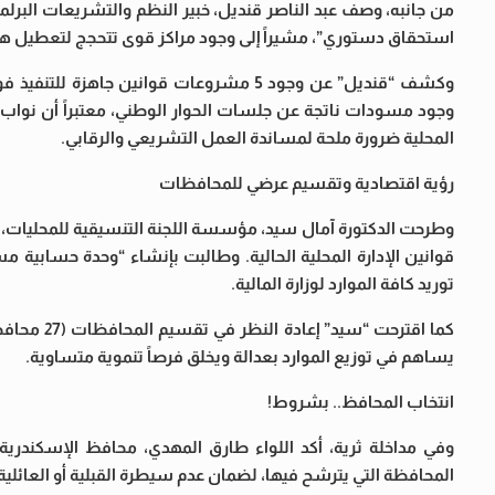
استحقاق دستوري”، مشيراً إلى وجود مراكز قوى تتحجج لتعطيل هذ
وكشف “قنديل” عن وجود 5 مشروعات قوانين جا
وجود مسودات ناتجة عن جلسات الحوار الوطني، معتبراً أن نواب ا
المحلية ضرورة ملحة لمساندة العمل التشريعي والرقابي.
رؤية اقتصادية وتقسيم عرضي للمحافظات
وطرحت الدكتورة آمال سيد، مؤسسة اللجنة التنسيقية للمحليات، 
قوانين الإدارة المحلية الحالية. وطالبت بإنشاء “وحدة حسابية
توريد كافة الموارد لوزارة المالية.
كما اقترحت
يساهم في توزيع الموارد بعدالة ويخلق فرصاً تنموية متساوية.
انتخاب المحافظ.. بشروط!
وفي مداخلة ثرية، أكد اللواء طارق المهدي، محافظ الإسكندري
المحافظة التي يترشح فيها، لضمان عدم سيطرة القبلية أو العائلية ع