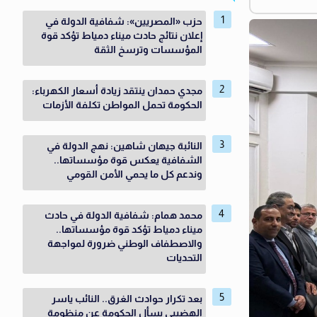
حزب «المصريين»: شفافية الدولة في
إعلان نتائج حادث ميناء دمياط تؤكد قوة
المؤسسات وترسخ الثقة
مجدي حمدان ينتقد زيادة أسعار الكهرباء:
الحكومة تحمل المواطن تكلفة الأزمات
النائبة جيهان شاهين: نهج الدولة في
الشفافية يعكس قوة مؤسساتها..
وندعم كل ما يحمي الأمن القومي
محمد همام: شفافية الدولة في حادث
ميناء دمياط تؤكد قوة مؤسساتها..
والاصطفاف الوطني ضرورة لمواجهة
التحديات
بعد تكرار حوادث الغرق.. النائب ياسر
الهضيبي يسأل الحكومة عن منظومة