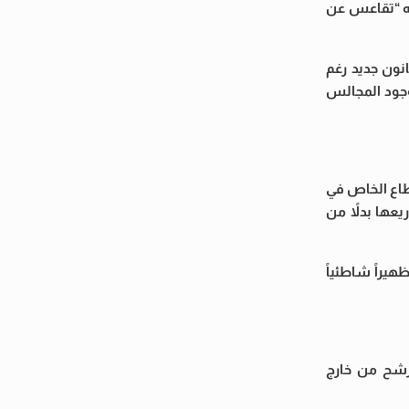
بير النظم والتشريعات البرلمانية، غياب الانتخابات المحلية منذ 18 عاماً (و12 عاماً منذ دستور 2014) بأنه “تقاعس عن
 قانون جديد رغم
وجود المجالس
طاع الخاص في
عها بدلاً من
محافظة ظهيراً شاطئياً
مرشح من خارج