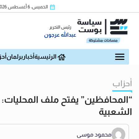
الخميس، 6 أغسطس 2026
رئيس التحرير
عبدالله عرجون
الرئيسية
أخبار
برلمان
أحز
أحزاب
“المحافظين” يفتح ملف المحليات: غ
الشعبية
محمود موسى