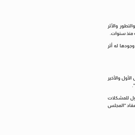
التطور والأثر
ة منذ سنوات.
جودها له أثر
لأول والأخير
.
لول للمشكلات
نعقاد “المجلس