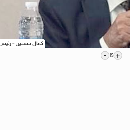
كمال حسنين – رئيس ح
-
+
15