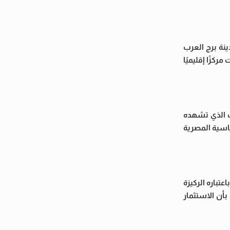
نة برج العرب
كزًا إقليميًا
ت الذي تشهده
ياسية المصرية
تباره الركيزة
بأن الاستثمار