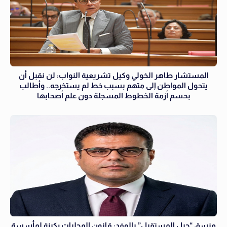
المستشار طاهر الخولي وكيل تشريعية النواب: لن نقبل أن
يتحول المواطن إلى متهم بسبب خط لم يستخرجه.. وأطالب
بحسم أزمة الخطوط المسجلة دون علم أصحابها
منسق “جيل المستقبل” بالوفد: قانون المحليات ركيزة لمأسسة