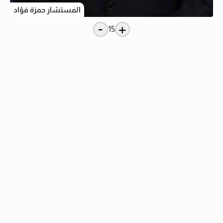
المستشار حمزة فؤاد
-
+
15