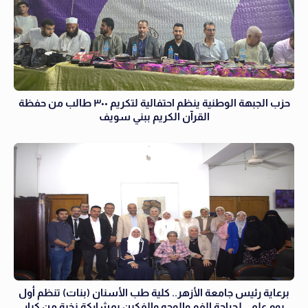
حزب الجبهة الوطنية ينظم احتفالية لتكريم ٣٠٠ طالب من حفظة
القرآن الكريم ببني سويف
برعاية رئيس جامعة الأزهر.. كلية طب الأسنان (بنات) تنظم أول
يوم علمي لجراحة الفم والوجه والفكين بمشاركة نخبة من كبار