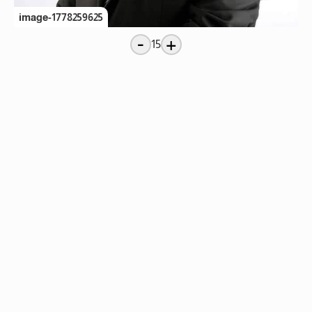
image-1778259625
-
+
15