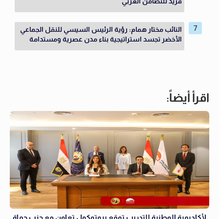
فريد للتضامن العربي
النائب مختار همام: رؤية الرئيس السيسي للنقل الجماعي
الأخضر تجسد استراتيجية بناء مدن عصرية ومستدامة
اقرأ أيضاً:
لأكاديمية الوطنية للتدريب توقع بروتوكول تعاون مع حزب حماة