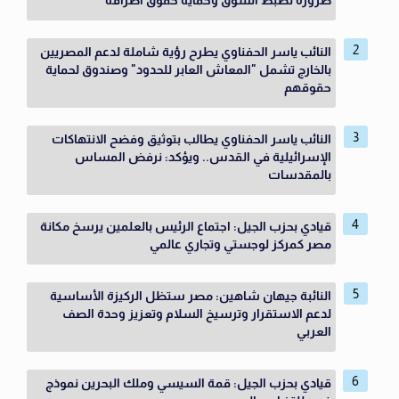
ضرورة لضبط السوق وحماية حقوق أطرافه
النائب ياسر الحفناوي يطرح رؤية شاملة لدعم المصريين
بالخارج تشمل "المعاش العابر للحدود" وصندوق لحماية
حقوقهم
النائب ياسر الحفناوي يطالب بتوثيق وفضح الانتهاكات
الإسرائيلية في القدس.. ويؤكد: نرفض المساس
بالمقدسات
قيادي بحزب الجيل: اجتماع الرئيس بالعلمين يرسخ مكانة
مصر كمركز لوجستي وتجاري عالمي
النائبة جيهان شاهين: مصر ستظل الركيزة الأساسية
لدعم الاستقرار وترسيخ السلام وتعزيز وحدة الصف
العربي
قيادي بحزب الجيل: قمة السيسي وملك البحرين نموذج