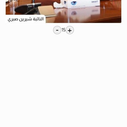
النائبة شيرين صبري
-
+
15