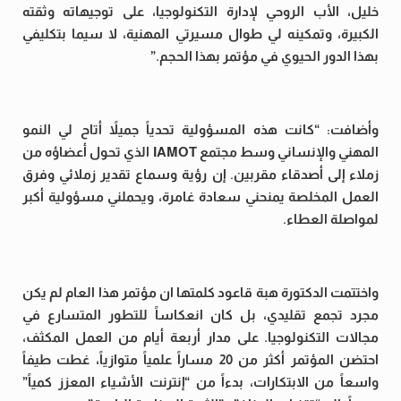
خليل، الأب الروحي لإدارة التكنولوجيا، على توجيهاته وثقته
الكبيرة، وتمكينه لي طوال مسيرتي المهنية، لا سيما بتكليفي
بهذا الدور الحيوي في مؤتمر بهذا الحجم.”
وأضافت: “كانت هذه المسؤولية تحدياً جميلاً أتاح لي النمو
المهني والإنساني وسط مجتمع IAMOT الذي تحول أعضاؤه من
زملاء إلى أصدقاء مقربين. إن رؤية وسماع تقدير زملائي وفرق
العمل المخلصة يمنحني سعادة غامرة، ويحملني مسؤولية أكبر
لمواصلة العطاء.
واختتمت الدكتورة هبة قاعود كلمتها ان مؤتمر هذا العام لم يكن
مجرد تجمع تقليدي، بل كان انعكاساً للتطور المتسارع في
مجالات التكنولوجيا. على مدار أربعة أيام من العمل المكثف،
احتضن المؤتمر أكثر من 20 مساراً علمياً متوازياً، غطت طيفاً
واسعاً من الابتكارات، بدءاً من “إنترنت الأشياء المعزز كمياً”