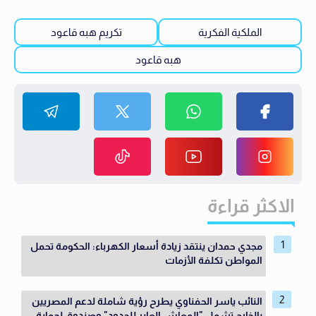
الملكية الفكرية
تكريم هبه قاعود
هبه قاعود
الاكثر قراءة
مجدي حمدان ينتقد زيادة أسعار الكهرباء: الحكومة تحمل
المواطن تكلفة الأزمات
النائب ياسر الحفناوي يطرح رؤية شاملة لدعم المصريين
بالخارج تشمل "المعاش العابر للحدود" وصندوق لحماية