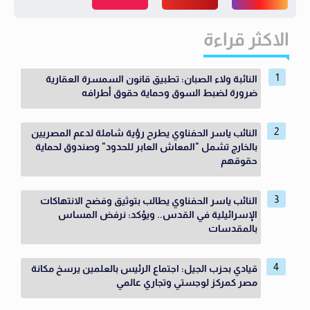
الاكثر قراءة
النائبة ولاء الصبان: تطبيق قانون السمسرة العقارية
ضرورة لضبط السوق وحماية حقوق أطرافه
النائب ياسر الحفناوي يطرح رؤية شاملة لدعم المصريين
بالخارج تشمل "المعاش العابر للحدود" وصندوق لحماية
حقوقهم
النائب ياسر الحفناوي يطالب بتوثيق وفضح الانتهاكات
الإسرائيلية في القدس.. ويؤكد: نرفض المساس
بالمقدسات
قيادي بحزب الجيل: اجتماع الرئيس بالعلمين يرسخ مكانة
مصر كمركز لوجستي وتجاري عالمي