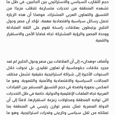
حجم التقارب السياسي والاستراتيجي بين الجانبين، في ظل ما
تشهده المنطقة من تحديات متسارعة تتطلب مزيدًا من
التنسيق والتعاون العربي المشترك، موضحًا أن هذه الزيارة
تحمل رسائل سياسية واقتصادية مهمة، تؤكد أن مصر ودول
الخليج يرتبطون بعلاقات راسخة تقوم على الثقة المتبادلة
ووحدة المصير والرؤية المشتركة تجاه قضايا الأمن والاستقرار
والتنمية.
وأضاف «وهدان»، إلى أن العلاقات بين مصر ودول الخليج لم تعد
مجرد علاقات دبلوماسية أو تعاون تقليدي، بل تحولت خلال
السنوات الأخيرة إلى شراكة استراتيجية حقيقية تشمل مختلف
المجالات السياسية والاقتصادية والأمنية والتنموية، وهو ما
انعكس بصورة واضحة في حجم التنسيق المستمر بين القيادات
العربية تجاه الملفات الإقليمية والدولية، خاصة في ظل التحديات
التي تواجه المنطقة ومحاولات زعزعة استقرارها، لافتًا إلى أن
الدولة المصرية تمثل عنصر توازن رئيسي في المنطقة بما
تمتلكه من ثقل سياسي وتاريخي وقدرات استراتيجية، وهو ما