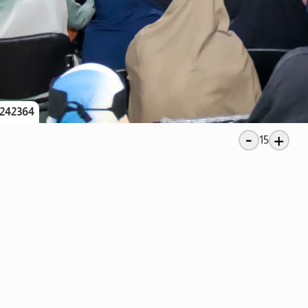
242364
-
+
15