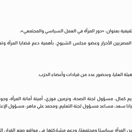
تثقيفية بعنوان: «دور المرأة في العمل السياسي والمجتمعي»،
لمصريين الأحرار وعضو مجلس الشيوخ، بأهمية دعم قضايا المرأة وتع
ئة العليا، وبحضور عدد من قيادات وأعضاء الحزب.
م كمال، مسؤول لجنة الصحة، ونرمين فوزي، أمينة أمانة المرأة، وجو
اريانا سعد، مساعد مسؤول لجنة التعليم، ومحمد علي ماهر، مسؤول الإعل
ن المرأة سياسيًا ومجتمعيًا، ودعم مشاركتها في مواقع صنع القرار، إلى