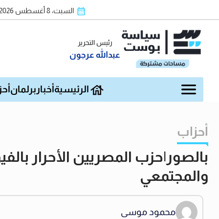
السبت، 8 أغسطس 2026
رئيس التحرير
عبدالله عرجون
الرئيسية
أخبار
برلمان
أحز
أحزاب
بالصور|حزب المصريين الأحرار بالف
والمجتمعي
محمود موسى