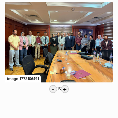
image-1778106491
-
+
15