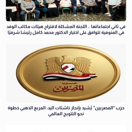
في ثاني اجتماعاتها .. اللجنة المشكلة لاقتراح هيئات مكاتب الوفد
في المنوفية تتوافق على اختيار الدكتور محمد كامل رئيسًا شرفيًا
حزب “المصريين” يُشيد بإنجاز ناشئات اليد: المربع الذهبي خطوة
نحو التتويج العالمي