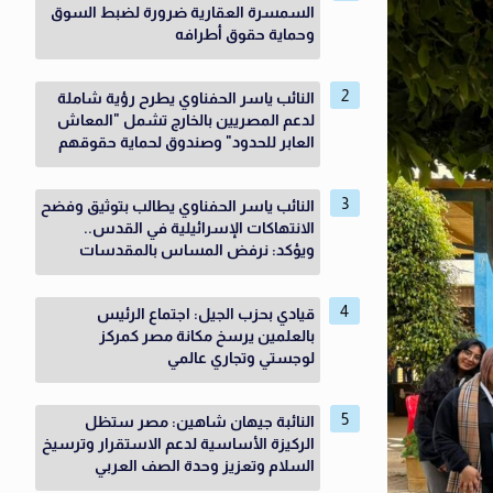
السمسرة العقارية ضرورة لضبط السوق
وحماية حقوق أطرافه
النائب ياسر الحفناوي يطرح رؤية شاملة
لدعم المصريين بالخارج تشمل "المعاش
العابر للحدود" وصندوق لحماية حقوقهم
النائب ياسر الحفناوي يطالب بتوثيق وفضح
الانتهاكات الإسرائيلية في القدس..
ويؤكد: نرفض المساس بالمقدسات
قيادي بحزب الجيل: اجتماع الرئيس
بالعلمين يرسخ مكانة مصر كمركز
لوجستي وتجاري عالمي
النائبة جيهان شاهين: مصر ستظل
الركيزة الأساسية لدعم الاستقرار وترسيخ
السلام وتعزيز وحدة الصف العربي