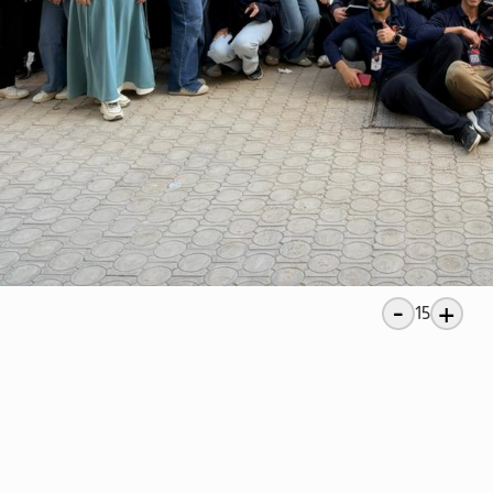
-
+
15