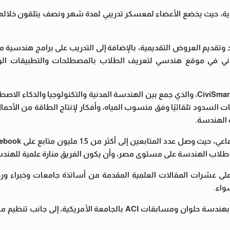
يدية، حيث يخضع الأعضاء لمعسكر تدريبي لمدة شهر ونصف يتلقون خلاله تدر
تم تنظيم تدريب ميداني في موقع هندسي لتعريف الطلاب بالمصطلحات والتطبيقات 
ينظم الفريق سنويًا عددًا من الفعاليات العلمية، كان آخرها حدث CiviSmart، والذي جمع بين الهندسة المدنية والتكنولوجي
 السدود تلقائيًا وفق منسوب المياه، وأفكار لإنتاج الطاقة من الأحما
 الهندسة.
على عشرات المقالات العلمية المقدمة من أساتذة جامعات وخبراء 
واء.
يشارك الفريق أيضًا في مسابقات هندسية خارجية مثل Triple S بهندسة حلوان ومسابقات ACI بالجامعة الأ