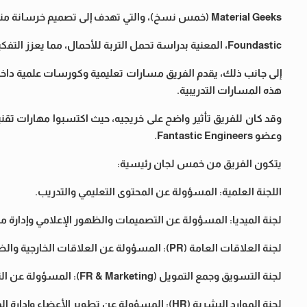
Material Geeks (خمس نسخ)، والتي تهدف إلى تصميم خرسانة منخفضة الكثافة قادرة على تحمل أحمال عالية.
Foundastic، المعنية بدراسة تحمل التربة للأحمال، مما يعزز التفكير الابتكاري والتطبيقي لدى الطلاب.
إلى جانب ذلك، يقدم الفريق مسارات تعليمية وكورسات علمية داخلية 
هذه المسارات التدريبية.
وقد كان للفريق تأثير واضح على خريجيه، حيث اكتسبوا مهارات ت
وعضو Fantastic Engineers.
يتكون الفريق من خمس لجان رئيسية:
اللجنة العلمية: المسؤولة عن المحتوى التعليمي والتدريب.
لجنة الميديا: المسؤولة عن التصميمات والظهور الإعلامي وإدارة 
لجنة العلاقات العامة (PR): المسؤولة عن العلاقات الخارجية والظهور الإعلامي.
لجنة التسويق وجمع التمويل (FR & Marketing): المسؤولة عن التسويق وتوفير الموارد والدعم.
لجنة الموارد البشرية (HR): المسؤولة عن تطوير الأعضاء وإدارة المقابلات وتنمية الفريق.