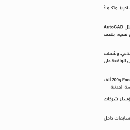
يبًا متكاملًا
ويتضمن التدريب تعلم مهارات التواصل الفعال، والتفاوض، وإعداد وتقديم العروض التقديمية، بالإضافة إلى التدريب على برامج هندسية مثل AutoCAD
الواقعية، بهدف
ا والذكاء الاصطناعي. وشملت
ل الواقعة على
يعتمد الفريق في الوصول إلى الطلاب على منصات التواصل الاجتماعي، حيث وصل عدد المتابعين إلى أكثر من 1.5 مليون متابع على Facebook و200 ألف
ورؤساء شركات
مريكية، إلى جانب تنظيم مسابقات داخل