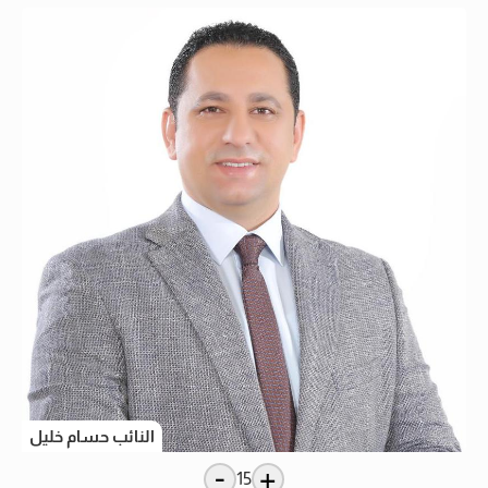
النائب حسام خليل
-
+
15