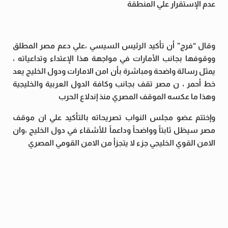
عدم الإستقرار علي المنطقة
وقال “فرج” أن تأكيد الرئيس السيسي ،علي دعم مصر المطلق
ووقوفها بجانب الأمارات في مواجهة هذا الإعتداء وتداعياته ،
يمثل رسالة واضحة ومباشرة بأن امن الامارات ودول الخليج يعد
خط أحمر ، ن مصر تقف بجانب وكافة الدول العربية والخليجية
وهذا ما عكسه الموقف المصري منذ إندلاع الحرب
وإختتم عضو مجلس النواب تصريحاته بالتأكيد علي ان موقف
مصر سيظل ثابتاً وواضحاً وداعماً للأشقاء في دول الخليج ،وان
الامن القوي الخليجي جزء لا يتجزأ من الامن القومي المصري