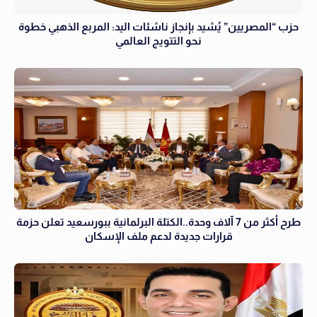
حزب “المصريين” يُشيد بإنجاز ناشئات اليد: المربع الذهبي خطوة
نحو التتويج العالمي
طرح أكثر من 7 آلاف وحدة..الكتلة البرلمانية ببورسعيد تعلن حزمة
قرارات جديدة لدعم ملف الإسكان