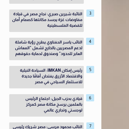
النائبة شيرين صبري: نجاح مصر في قيادة
مفاوضات غزة يجسد مكانتها كصمام أمان
للقضية الفلسطينية
النائب ياسر الحفناوي يطرح رؤية شاملة
لدعم المصريين بالخارج تشمل "المعاش
العابر للحدود" وصندوق لحماية حقوقهم
رئيس إمكان IMKAN: السياحة النيلية
والاقتصاد الأزرق يفتحان آفاقًا جديدة
للاستثمار السياحي في مصر
قيادي بحزب الجيل: اجتماع الرئيس
بالعلمين يرسخ مكانة مصر كمركز
لوجستي وتجاري عالمي
النائب محمود مرسى: مصر شريك رئيسي