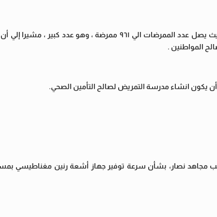
وأشار ” البيلي “الي أن مركز ديرب نجم ليس في خطة الاحتياج ، حيث يصل عدد الممرضات الي ٩٦١ ممرضة ، وهو 
لح المواطنين .
لي أن يكون انشاء مدرسة التمريض لصالح التأمين الصحي.
 النائب مجاهد نصار، بشأن سرعة توفير جهاز أشعة رنين مغناطيسي بم