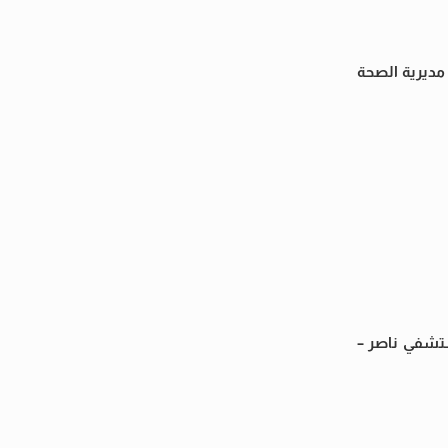
عدد كبير ، مشيرا إلي أن مديرية الصحة
ستشفي ناصر –