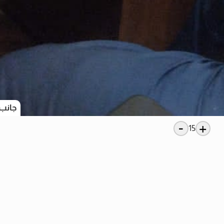
جانب 
-
+
15