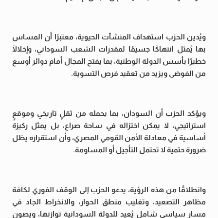
ويُدين الحزب استهداف المنشآت الحيوية، معتبرًا أن المساس
بها يُمثل انتهاكًا جسيمًا لمقدرات الشعب السوداني، وإخلالًا
خطيرًا بأسس الدولة الوطنية، بما يفتح المجال أمام دوائر أوسع
من الفوضى ويزيد من تعقيد فرص التسوية.
ويؤكد الحزب أن السودان، بما يحمله من ثقلٍ تاريخي وموقعٍ
استراتيجي، لا يمكن اختزاله في ساحة صراع، بل يمثل ركيزة
أساسية في معادلة الأمن القومي المصري، وأن استقراره يظل
ضرورة حتمية لا تحتمل التأجيل أو المساومة.
وانطلاقًا من هذه الرؤية، يدعو الحزب إلى الوقف الفوري لكافة
مظاهر التصعيد، وتغليب منطق الحوار، والانخراط الجاد في
مسارٍ سياسي شامل يُعيد للدولة السودانية توازنها، ويصون