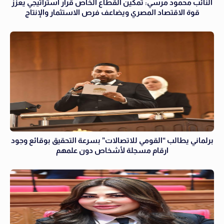
النائب محمود مرسي: تمكين القطاع الخاص قرار استراتيجي يعزز
قوة الاقتصاد المصري ويضاعف فرص الاستثمار والإنتاج
برلماني يطالب “القومي للاتصالات” بسرعة التحقيق بوقائع وجود
ارقام مسجلة لأشخاص دون علمهم