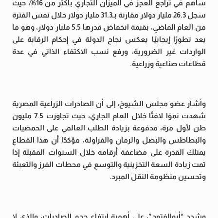
ساهم في تراجع العجز في الميزان التجاري بأكثر من 16%، حيث
سجل 26.3 مليار دولار مقارنة بـ31.3 مليار دولار خلال نفس الفترة
من العام الماضي، بقيمة انخفاض قدرها 5.5 مليار دولار، وهو ما
يعد تطورًا إيجابيًا يعكس نجاح الدولة في إحكام الرقابة على
الواردات غير الضرورية، ورفع نسب الاكتفاء الذاتي في عدة
قطاعات صناعية وزراعية.
وأشار عضو مجلس الشيوخ، إلى أن الصادرات الزراعية المصرية
شهدت نموًا لافتًا خلال العام الجاري، حيث تجاوزت 7.5 مليون
طن لأول مرة، مدفوعة بزيادة الطلب العالمي على الحمضيات
والبطاطس والبصل والرمان والفراولة، مؤكدًا أن هذا القطاع
يمتلك القدرة على مضاعفة أرقامه خلال السنوات المقبلة إذا
تمت زيادة السعة التخزينية والتوسع في محطات الفرز والتعبئة
وتحسين منظومة النقل المبرد.
وشدد “أبوالفتوح”، على أهمية ارتفاع حجم الصادرات، والذي لا