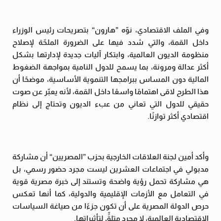
وفي الملف الاقتصادي، نوّه ”هارون“ بتصريحات رئيس الوزراء
داخل القمة، والتي شدد فيها على الضرورة الملحّة لإصلاح
منظومة الديون العالمية، وابتكار آليات جديدة لإدارتها بشكل
أكثر عدالة ومرونة، بما يسمح للدول النامية بمواجهة الضغوط
المالية دون المساس ببرامجها التنموية الأساسية، موضحًا أن
هذا الطرح لاقى اهتمامًا واسعًا داخل القمة، لأنه يعبّر عن صوت
حقيقي للدول التي تعاني من عبء الديون وتحتاج إلى نظام
اقتصادي أكثر توازنًا.
وأكد أمين لجنة العلاقات الخارجية بحزب ”المصريين“ أن مشاركة
مدبولي في اجتماعات العشرين ليست مجرد حضور رسمي، بل
هي مشاركة تحمل رؤية واضحة وتستند إلى خبرة مصرية قوية
في التعامل مع الأزمات الإقليمية والدولية، كما أنها تعكس
حرص الدولة المصرية على أن تكون جزءًا من صياغة السياسات
الاقتصادية العالمية، لا مجرد متلقٍّ لتأثيراتها.