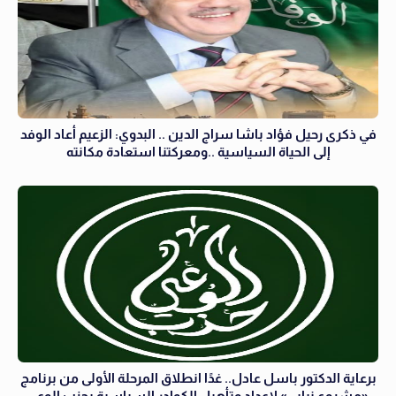
في ذكرى رحيل فؤاد باشا سراج الدين .. البدوي: الزعيم أعاد الوفد
إلى الحياة السياسية ..ومعركتنا استعادة مكانته
برعاية الدكتور باسل عادل.. غدًا انطلاق المرحلة الأولى من برنامج
«مشروع نيابي» لإعداد وتأهيل الكوادر السياسية بحزب الوعي