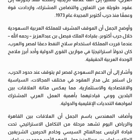
عقود طويلة من التعاون والتضامن المشترك، وازدادت قوة
وعمقًا منذ حرب أكتوبر المجيدة عام 1973.
وأوضح الجمل أن الموقف المشرف للمملكة العربية السعودية
خلال حرب أكتوبر، بقيادة الملك فيصل بن عبدالعزيز – رحمه الله –
عندما قررت المملكة استخدام سلاح النفط دعمًا لمصر والعرب،
كان تحولًا استراتيجيًا في موازين القوى الدولية وأحد أبرز ملامح
الوحدة العربية الحقيقية.
وأشار إلى أن الدعم السعودي لمصر لم يتوقف عند حدود الحرب،
بل استمر على مدار العقود في مختلف المجالات، السياسية
والاقتصادية والاستثمارية، مما يعكس متانة العلاقات بين
البلدين ووعي قيادتيهما بأهمية العمل العربي المشترك
لمواجهة التحديات الإقليمية والدولية.
وأضاف المهندس باسم الجمل أن العلاقات بين القاهرة
والرياض اليوم تشهد مرحلة من التكامل الاستراتيجي تحت
قيادة الرئيس عبدالفتاح السيسي وخادم الحرمين الشريفين
الملك سلمان بن عبدالعزيز وولي العهد الأمير محمد بن سلمان،