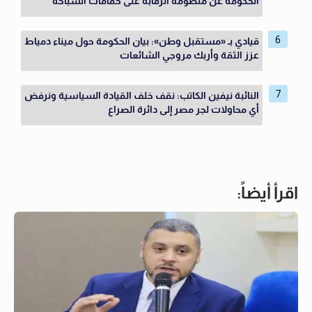
الحكومة عن منظومة الرقابة على حمامات السباحة
قيادي بـ «مستقبل وطن»: بيان الحكومة حول ميناء دمياط
عزز الثقة وأربك مروجي الشائعات
النائبة نيفين الكاتب: نقف خلف القيادة السياسية ونرفض
أي محاولات لجر مصر إلى دائرة الصراع
اقرأ أيضاً: