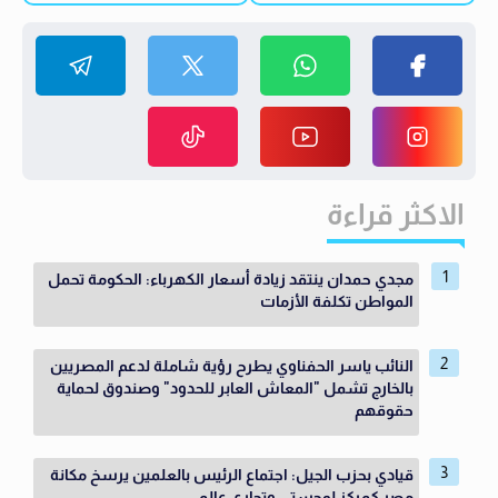
الاكثر قراءة
مجدي حمدان ينتقد زيادة أسعار الكهرباء: الحكومة تحمل
المواطن تكلفة الأزمات
النائب ياسر الحفناوي يطرح رؤية شاملة لدعم المصريين
بالخارج تشمل "المعاش العابر للحدود" وصندوق لحماية
حقوقهم
قيادي بحزب الجيل: اجتماع الرئيس بالعلمين يرسخ مكانة
مصر كمركز لوجستي وتجاري عالمي