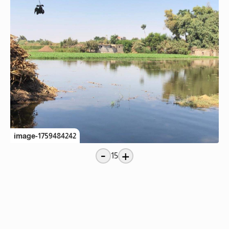
image-1759484242
-
+
15