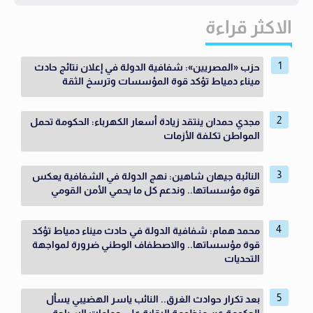
الاكثر قراءة
حزب «المصريين»: شفافية الدولة في إعلان نتائج حادث
ميناء دمياط تؤكد قوة المؤسسات وترسخ الثقة
مجدي حمدان ينتقد زيادة أسعار الكهرباء: الحكومة تحمل
المواطن تكلفة الأزمات
النائبة جيهان شاهين: نهج الدولة في الشفافية يعكس
قوة مؤسساتها.. وندعم كل ما يحمي الأمن القومي
محمد همام: شفافية الدولة في حادث ميناء دمياط تؤكد
قوة مؤسساتها.. والاصطفاف الوطني ضرورة لمواجهة
التحديات
بعد تكرار حوادث الغرق.. النائب ياسر الهضيبي يسأل