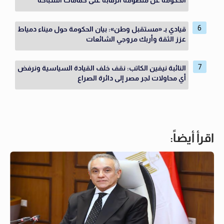
الحكومة عن منظومة الرقابة على حمامات السباحة
قيادي بـ «مستقبل وطن»: بيان الحكومة حول ميناء دمياط
عزز الثقة وأربك مروجي الشائعات
النائبة نيفين الكاتب: نقف خلف القيادة السياسية ونرفض
أي محاولات لجر مصر إلى دائرة الصراع
اقرأ أيضاً: