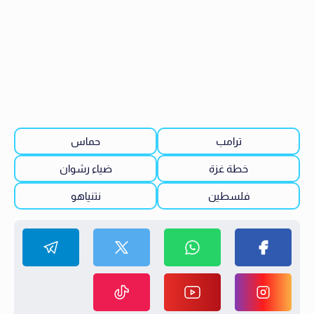
ترامب
حماس
خطة غزة
ضياء رشوان
فلسطين
نتنياهو