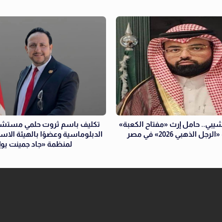
شيبي.. حامل إرث «مفتاح الكعبة»
تكليف باسم ثروت حلمي مستشارً
جل الذهبي 2026» في مصر
الدبلوماسية وعضوًا بالهيئة الاست
لمنظمة «جاد جمينت يو