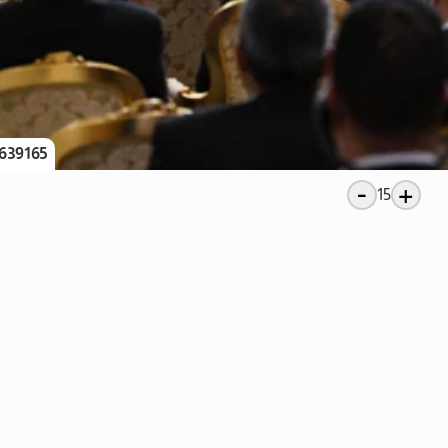
639165
-
+
15