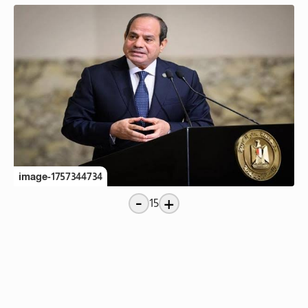
image-1757344734
-
+
15