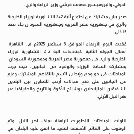
الدولي، والبروفيسور عصمت قرشي وزير الزراعة والري.
صدر بيان مشترك عن اجتماع آلية 2+2 التشاورية لوزراء الخارجية
والري في جمهورية مصر العربية وجمهورية السودان جاء نصه
كالآتي:
عُقدت اليوم الأربعاء الموافق 3 سبتمبر 2025م في القاهرة،
أعمال الجولة الثانية لاجتماعات آلية 2+2 التشاورية لوزراء
الخارجية والري في جمهورية مصر العربية وجمهورية السودان،
بمشاركة السادة الوزراء والوفود من الجانبين، حيث جرت
المباحثات في جو ودي وإيجابي اتسم بالتفاهم المشترك وعزم
من الجانبين على فتح مجالات أرحب للتعاون بين البلدين
الشقيقين المترابطين بوشائج الأخوة والتاريخ والجغرافيا عبر
نهر النيل الأزلي.
تناولت المباحثات التطورات الراهنة بملف نهر النيل، وتم
الوقوف على النتائج المُحققة لتنفيذ ما اتفق عليه البلدان في