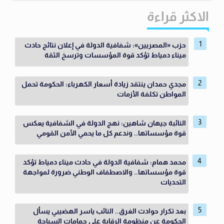
الاكثر قراءة
حزب «المصريين»: شفافية الدولة في إعلان نتائج حادث
ميناء دمياط تؤكد قوة المؤسسات وترسخ الثقة
مجدي حمدان ينتقد زيادة أسعار الكهرباء: الحكومة تحمل
المواطن تكلفة الأزمات
النائبة جيهان شاهين: نهج الدولة في الشفافية يعكس
قوة مؤسساتها.. وندعم كل ما يحمي الأمن القومي
محمد همام: شفافية الدولة في حادث ميناء دمياط تؤكد
قوة مؤسساتها.. والاصطفاف الوطني ضرورة لمواجهة
التحديات
بعد تكرار حوادث الغرق.. النائب ياسر الهضيبي يسأل
الحكومة عن منظومة الرقابة على حمامات السباحة