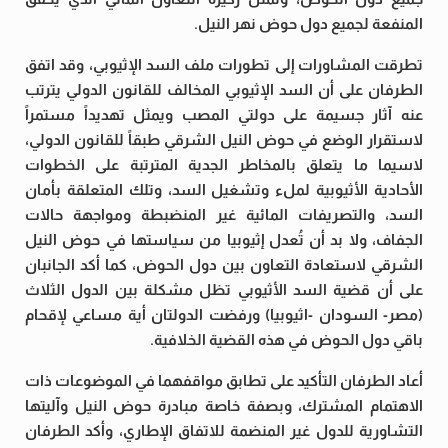
المنفعة لجميع دول حوض نهر النيل.
تطرقت المشاورات إلى تطورات ملف السد الإثيوبي، وقد اتفق
الطرفان على أن السد الإثيوبي المخالف للقانون الدولي يترتب
عنه آثار جسيمة على دولتي المصب ويمثل تهديداً مستمراً
لاستقرار الوضع في حوض النيل الشرقي طبقاً للقانون الدولي،
لاسيما ما يتعلق بالمخاطر الجدية المترتبة على الخطوات
الأحادية الأثيوبية لملء وتشغيل السد، وتلك المتعلقة بأمان
السد، والتصريفات المائية غير المنضبطة ومواجهة حالات
الجفاف، ولا بد أن تُعدل إثيوبيا من سياستها في حوض النيل
الشرقي لاستعادة التعاون بين دول الحوض، كما أكد الجانبان
على أن قضية السد الأثيوبي تظل مشكلة بين الدول الثلاث
(مصر- السودان -اثيوبيا) ورفضت الدولتان أية مساعي لإقحام
باقي دول الحوض في هذه القضية الخلافية.
أعاد الطرفان التأكيد على تطابق مواقفهما في الموضوعات ذات
الاهتمام المشترك، وبصفة خاصة مبادرة حوض النيل وآليتها
التشاورية للدول غير المنضمة للاتفاق الإطاري، وأكد الطرفان