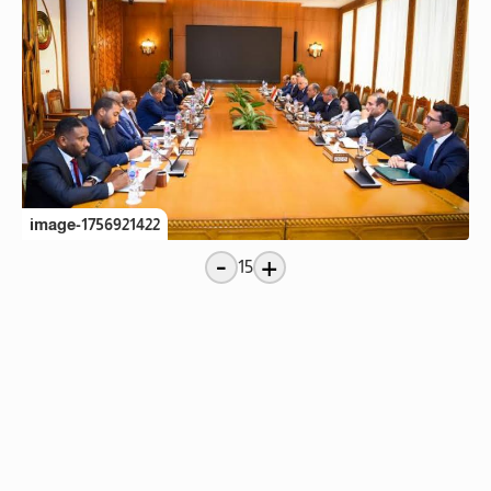
image-1756921422
-
+
15