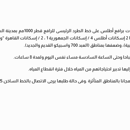
أعلنت شركة مياه الشرب بالقاهرة أنه نظرا لقيامها بأعمال لحامات بر
عليه قطع المياه عن مناطق (مساكن إسكندرية 2 / مساكن الدلتا 2 إسكانات أطلس 4 / إسكا
(العبد 700 واسبيكو القديم والجديد).
 تدبير احتياجاتهم من المياه خلال فترة انقطاع المياه.