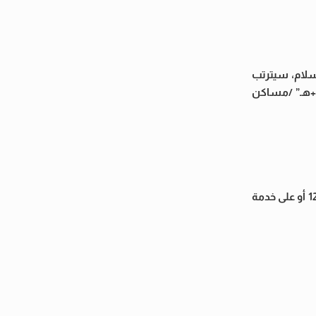
افع أطلس على خط الطرد الرئيسى للرافع قطر 1000مم بمدينة السلام، سيترتب
نات الجمهورية 1 ، 2 / إسكانات القاهرة “و+هـ” /مساكن
هذا وقد قامت الشركة بالدفع بسيارات مياه صالحة للشرب توزع مجانا بالمناطق المتأثرة .وفى حالة طلبها يرجى الاتصال بالخط الساخن 125 أو على خدمة