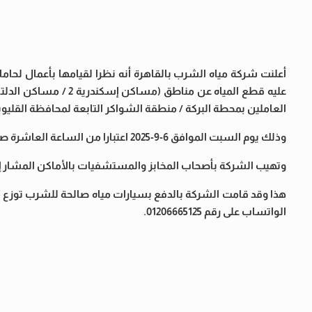
العاملين بمحطة البركة / منطقة الشواكر التابعة لمحافظة القليوبية)، وضعفها بمناطق 
وذلك يوم السبت الموافق 6-9-2025 اعتبارا من الساعة العاشرة صباحا وحتى الساعة السادسة مساء نفس اليوم ولمدة 8 ساعات.
وتهيب الشركة بأصحاب المخابز والمستشفيات بالأماكن المشار إليها
الواتساب على رقم 01206665125.