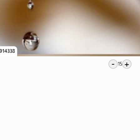
914338
-
+
15