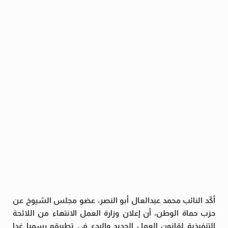
أكّد النائب محمد عبدالعال أبو النصر، عضو مجلس الشيوخ عن
حزب حماة الوطن، أن إعلان وزارة العمل الانتهاء من اللائحة
التنفيذية لقانون العمل الجديد والبدء فى تطبيقه رسميا غدا