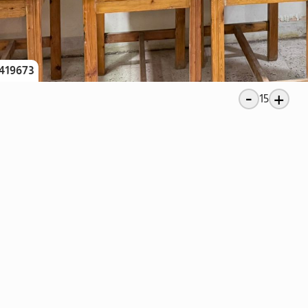
419673
-
+
15