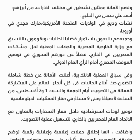
وتضم الأمانة ممثلين نشطين في مختلف القارات، من أبرزهم:
أحمد علي حسن في الخليج،
نشأت وديع في الولايات المتحدة الأمريكية،مارك مجدي في
أوروبا،
وجميعهم يتابعون باستمرار قضايا الجاليات ويقومون بالتنسيق
مع وزارة الخارجية المصرية والجهات المعنية لحل مشكلات
المصريين في الخارج، فضلًا عن دورهم المحوري في توضيح
الموقف المصري أمام الرأي العام الدولي.
وفي سياق العملية الانتخابية، أعلنت الأمانة عن خطة شاملة
تتضمن:حث أبناء الجاليات في كل أنحاء العالم على المشاركة
الفعالة في التصويت أيام الجمعة والسبت 1 و2 أغسطس، من
الساعة 9 صباحًا وحتى 9 مساءً في مقار الممثليات الدبلوماسية.
توفير لوحات استرشادية داخل مقار السفارات بالتعاون مع
الاتحاد العام للمصريين بالخارج، لتسهيل عملية التصويت.
واضافت ، انها إطلاق حملات إعلامية وإعلانية رقمية توضح
طريقة التصويت الصحيحة، تُنشر على جميع منصات التواصل