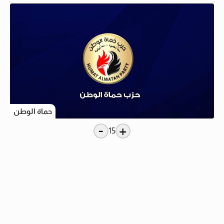
حماة الوطن
-
+
15