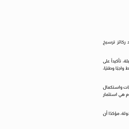
 ركائز ترسيخ
 تأكيداً على
جبًا وطنيًا،
ديات واستكمال
وم هي استثمار
لة، مؤكدًا أن