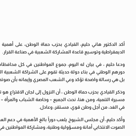
أكد الدكتور هاني حليم، القيادي بحزب حماة الوطن، على أهمية ا
الديمقراطية وتوسيع قاعدة المشاركة الشعبية في صناعة القرار.
ودعا حليم ، في بيان له اليوم، جموع المواطنين في كل محافظات
دورهم الوطني في بناء دولة حديثة تقوم على الشراكة الشعبية ا
بل هي رسالة واضحة تؤكد وعي الشعب المصري وإيمانه بأن صوت
وذكر القيادي بحزب حماة الوطن ، أن النزول إلى لجان الاقتراع هو
مسيرة التنمية، ومن هنا، نحث الجميع – وخاصة الشباب والمرأة –
في الغد، من أجل وطن قوي، مستقر، وعادل.
وأكد حليم، أن مجلس الشيوخ يلعب دوراً بالغ الأهمية في دعم الع
الصوت الانتخابي أمانة ومسؤولية وطنية، ومشاركة المواطنين في ه