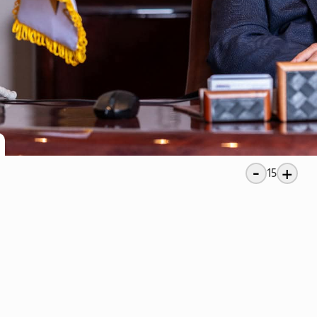
-
+
15