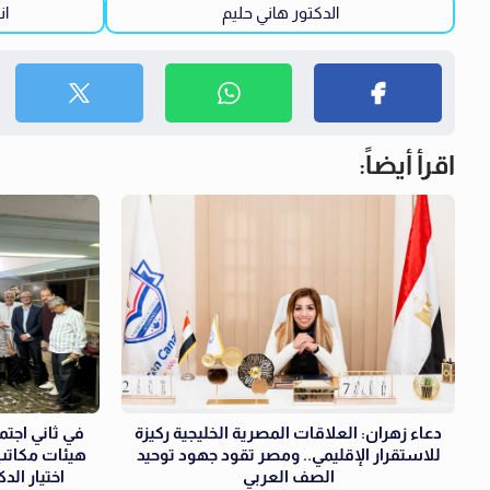
الدكتور هاني حليم
ان
اقرأ أيضاً:
دعاء زهران: العلاقات المصرية الخليجية ركيزة
في ثاني اجتما
للاستقرار الإقليمي.. ومصر تقود جهود توحيد
هيئات مكاتب 
الصف العربي
اختيار الد