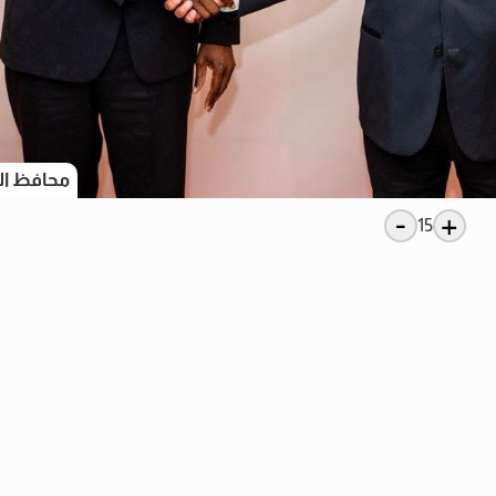
محافظ ال
-
+
15