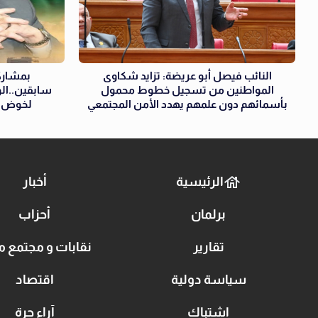
النائب فيصل أبو عريضة: تزايد شكاوى
بمشارك
المواطنين من تسجيل خطوط محمول
سابقين..الو
بأسمائهم دون علمهم يهدد الأمن المجتمعي
لخوض ان
الرئيسية
أخبار
برلمان
أحزاب
تقارير
نقابات و مجتمع م
سياسة دولية
اقتصاد
اشتباك
آراء حرة