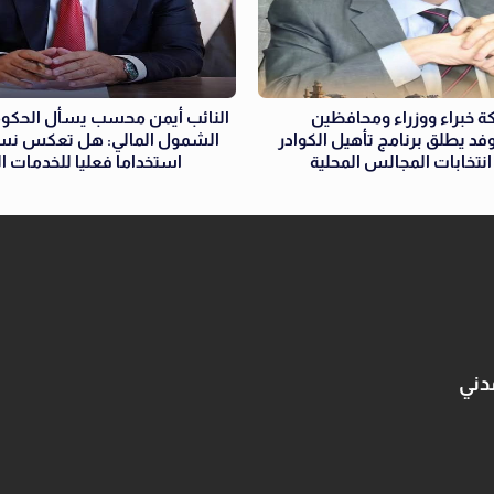
ة خبراء ووزراء ومحافظين
النائب أيمن محسب يسأل الحكوم
فد يطلق برنامج تأهيل الكوادر
تخابات المجالس المحلية
استخداما فعليا للخدمات ال
دني