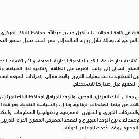
فريقية في كافة المجالات، استقبل حسن عبدالله، محافظ البنك المركزي
د المرافق له، وذلك خلال زيارته الحالية إلى مصر، لبحث سبل تعميق ال
دية بدار طباعة النقد بالعاصمة الإدارية الجديدة، والتي تضمنت الاط
منتج النهائي إلى جانب التعرف على الطاقة الإنتاجية لدار الطباعة، و
ين المطبوعات ضد عمليات التزوير، بالإضافة إلى الإجراءات المتبعة لض
ل التصنيع قبل إصدارها للاستخدام.
ين ممثلي البنك المركزي المصري والوفد المرافق لمحافظ البنك المركزي 
ن بينها التعليمات الرقابية، وبازل، والسياسة النقدية، ومراقبة الم
، والشركات الكبرى، والشؤون المصرفية، وتكنولوجيا المعلومات والتكنول
م عقد لقاء بين الوفد النيجيري والمعهد المصرفي المصري الذراع التدريبي 
مصرفي وفقًا لأحدث المعايير الدولية.