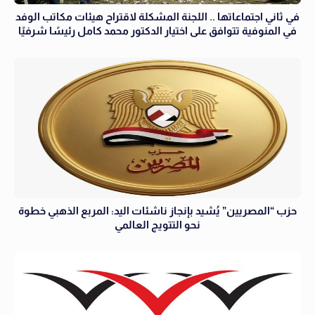
في ثاني اجتماعاتها .. اللجنة المشكلة لاقتراح هيئات مكاتب الوفد
في المنوفية تتوافق على اختيار الدكتور محمد كامل رئيسًا شرفيًا
حزب “المصريين” يُشيد بإنجاز ناشئات اليد: المربع الذهبي خطوة
نحو التتويج العالمي