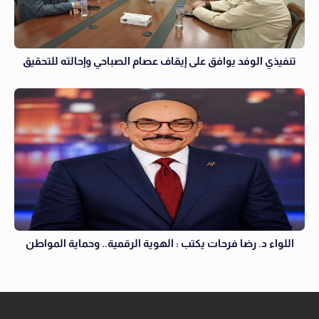
تنفيذي الوفد يوافق على إيقاف عصام الصباحي وإحالته للتحقيق
اللواء د. رضا فرحات يكتب : الهوية الرقمية.. وحماية المواطن