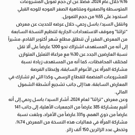
16% خلال عام 2024، فضلاً عن أن حجم تمويل المشروعات
المتوسطة والصغيرة ومتناهية الصغر الموجه للوجه القبلي
استحوذ على 55% من حجم التمويل.
وانتقل السيد/ باسل رحمي، خلال عرضه للحديث عن معرض
“تراثنا” وموقف الاستعدادات الجارية لتنظيم النسخة السابعة
من المعرض المقرر أن تنطلق مطلع شهر أكتوبر القادم، مشيراً
إلى أنه من المستهدف اشتراك نحو 1200 عارضاً على ألا تقل
نسبة العارضين الجدد عن 30% مع مراعاة التمثيل المتوازن
لمختلف المحافظات، كما أنه من المستهدف زيادة نسبة
مشاركة المرأة عن الأعوام السابقة، وإعطاء الفرصة
للمشروعات المنضمة للقطاع الرسمي، وكذا التي لم تشارك في
المعارض السابقة، هذا إلى جانب تشجيع أنشطة الشمول
المالي.
وعن معرض “تراثنا” لعام 2024، أشار السيد/ باسل رحمي إلى أنه
أقيم بمشاركة 385 عارضاً من الجمعيات الأهلية، إلى جانب 141
عارضاً من ذوي الهمم، و331 عارضاً من الأفراد، وبلغت نسبة
مشاركة المرأة في فعاليات هذه النسخة من المعرض 74%،
وتخطي عدد الزائرين 150 ألف زائر.