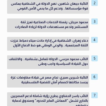
النائبة جيهان شاهين: نهج الدولة في الشفافية يعكس
قوة مؤسساتها.. وندعم كل ما يحمي الأمن القومي
محمود مرجان: رقمنة الخدمات الصناعية تعزز ثقة
المستثمر وتدعم مستهدفات الدولة لزيادة الصادرات
دعاء زهران: الشفافية في إدارة حادث ميناء دمياط عززت
الثقة المجتمعية.. والوعي الوطني هو خط الدفاع الأول
النائب محمود مرسي: الدولة تتعامل بشفافية.. والالتفاف
حول القيادة السياسية واجب وطنى
النائبة شيرين صبري: نجاح مصر في قيادة مفاوضات غزة
يجسد مكانتها كصمام أمان للقضية الفلسطينية
النائب ياسر الحفناوي يطرح رؤية شاملة لدعم المصريين
بالخارج تشمل "المعاش العابر للحدود" وصندوق لحماية
حقوقهم