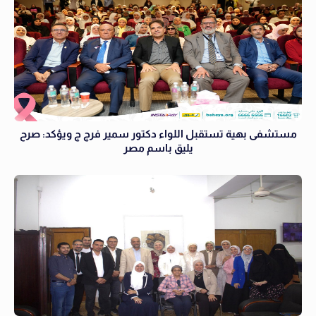
مستشفى بهية تستقبل اللواء دكتور سمير فرج ج ويؤكد: صرح
يليق باسم مصر