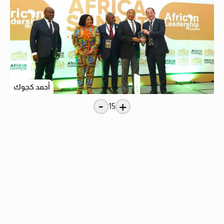
أحمد كجوك
-
+
15