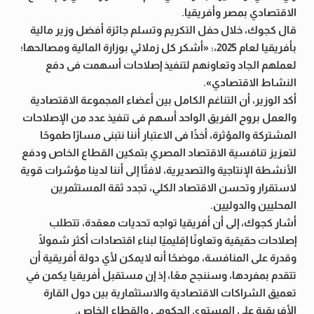
الاقتصادي بمصر وأفريقيا.
قال كجوك، خلال حفل التكريم وتسلم جائزة أفضل وزير مالية
بأفريقيا لعام 2025،: «أشكر كل زملائي بوزارة المالية ومصالحها؛
لعملهم الجاد وتعاونهم لتنفيذ إصلاحات أسهمت فى دفع
النشاط الاقتصادي».
أكد الوزير، أن التناغم الكامل بين أعضاء المجموعة الاقتصادية
والعمل بروح الفريق الواحد أسهم فى تنفيذ عدد من الإصلاحات
المشتركة والمؤثرة، أخذًا فى الاعتبار أننا نتبنى مسارًا طموحًا
لتعزيز تنافسية الاقتصاد المصري بتمكين القطاع الخاص ودفع
الأنشطة الإنتاجية والتصديرية، لافتًا إلى أننا لدينا مؤشرات قوية
لاستقرار وتحسن الاقتصاد الكلي، تجدد ثقة المستثمرين
المحليين والدوليين.
أشار كجوك، إلى أن أفريقيا تواجه تحديات معقدة، تتطلب
إصلاحات حقيقية وتعاونًا إقليميًا لبناء اقتصادات أكثر شمولًا
وقدرة على المنافسة، موضحًا أنه لايمكن لأي دولة أفريقية أن
تتقدم بمفردها، وسننجح معًا، إذ إن مستقبل أفريقيا يكمن في
تعميق الشراكات الاقتصادية والاستثمارية بين دول القارة
الأفريقية على المستوى الحكومى والقطاع الخاص.