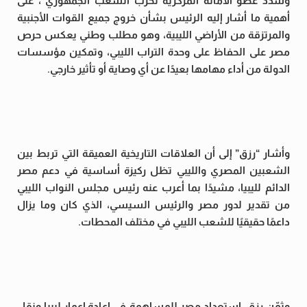
وشدد عضو الأمانة المركزية لحزب الشعب الجمهوري ، على
أهمية ما أشار إليه الرئيس بشأن خروج جميع القوات الأجنبية
والمرتزقة من الأراضي الليبية، وهو مطلب وطني يعكس حرص
مصر على الحفاظ على وحدة التراب الليبي، وتمكين مؤسسات
الدولة من أداء مهامها بعيدًا عن أي وصاية أو تأثير خارجي.
وأشار “رزق” إلى أن العلاقات التاريخية العميقة التي تربط بين
الشعبين المصري والليبي تظل ركيزة أساسية في دعم مصر
الدائم لليبيا، مشيدًا بما أعرب عنه رئيس مجلس النواب الليبي
من تقدير لدور مصر والرئيس السيسي، الذي كان وما يزال
داعمًا حقيقيًا للشعب الليبي في مختلف المحطات.
وثمّن رزق، استعداد مصر للمساهمة في إعادة إعمار ليبيا ونقل