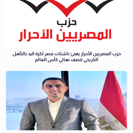
حزب المصريين الأحرار يهنئ ناشئات مصر لكرة اليد بالتأهل
التاريخي لنصف نهائي كأس العالم