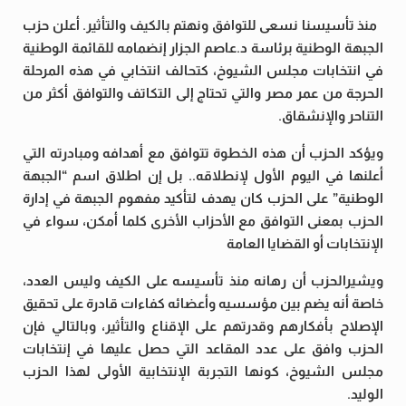
منذ تأسيسنا نسعى للتوافق ونهتم بالكيف والتأثير. أعلن حزب
الجبهة الوطنية برئاسة د.عاصم الجزار إنضمامه للقائمة الوطنية
في انتخابات مجلس الشيوخ، كتحالف انتخابي في هذه المرحلة
الحرجة من عمر مصر والتي تحتاج إلى التكاتف والتوافق أكثر من
التناحر والإنشقاق.
ويؤكد الحزب أن هذه الخطوة تتوافق مع أهدافه ومبادرته التي
أعلنها في اليوم الأول لإنطلاقه.. بل إن اطلاق اسم “الجبهة
الوطنية” على الحزب كان يهدف لتأكيد مفهوم الجبهة في إدارة
الحزب بمعنى التوافق مع الأحزاب الأخرى كلما أمكن، سواء في
الإنتخابات أو القضايا العامة
ويشيرالحزب أن رهانه منذ تأسيسه على الكيف وليس العدد،
خاصة أنه يضم بين مؤسسيه وأعضائه كفاءات قادرة على تحقيق
الإصلاح بأفكارهم وقدرتهم على الإقناع والتأثير، وبالتالي فإن
الحزب وافق على عدد المقاعد التي حصل عليها في إنتخابات
مجلس الشيوخ، كونها التجربة الإنتخابية الأولى لهذا الحزب
الوليد.