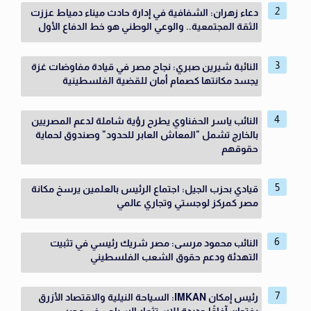
دعاء زهران: الشفافية في إدارة حادث ميناء دمياط عززت
الثقة المجتمعية.. والوعي الوطني هو خط الدفاع الأول
النائبة شيرين صبري: نجاح مصر في قيادة مفاوضات غزة
يجسد مكانتها كصمام أمان للقضية الفلسطينية
النائب ياسر الحفناوي يطرح رؤية شاملة لدعم المصريين
بالخارج تشمل "المعاش العابر للحدود" وصندوق لحماية
حقوقهم
قيادي بحزب الجيل: اجتماع الرئيس بالعلمين يرسخ مكانة
مصر كمركز لوجستي وتجاري عالمي
النائب محمود مرسى: مصر شريك رئيسي في تثبيت
التهدئة ودعم حقوق الشعب الفلسطيني
رئيس إمكان IMKAN: السياحة النيلية والاقتصاد الأزرق
يفتحان آفاقًا جديدة للاستثمار السياحي في مصر