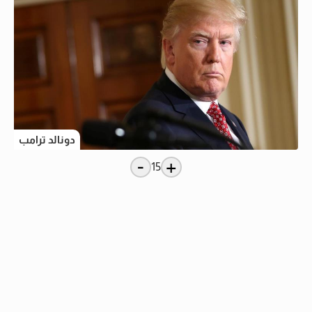
دونالد ترامب
-
+
15