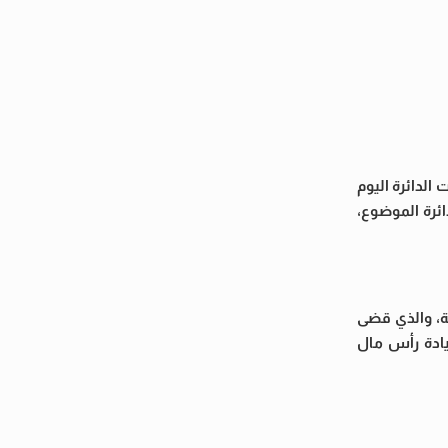
الدائرة اليوم
ى دائرة الموضوع،
دسين على الحكم الصادر من محكمة القضاء الإداري في الدعوى رقم 57311 لسنة 78 قضائية، والذي قضى
زيادة رأس مال