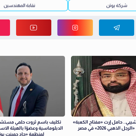
شركة يوتن
نقابة المهندسين
شيبي.. حامل إرث «مفتاح الكعبة»
تكليف باسم ثروت حلمي مستشارً
جل الذهبي 2026» في مصر
الدبلوماسية وعضوًا بالهيئة الاست
لمنظمة «جاد جمينت يو