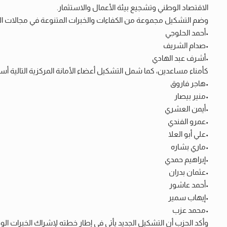
الاقتصاد الوطني وتشجيع بيئة الأعمال والاستثمار.
وضم التشكيل مجموعة من الكفاءات والخبرات المتنوعة في مجالات الت
•أحمد الحلوجي
•صدام الشريف
•أشرف عبد الهادي
كأمناء مساعدين، كما شمل التشكيل أعضاء الأمانة المركزية التالية أ
•هاجر فاروق
•منير بيصار
•أيمن العشري
•عمرو الفندي
•علي أبو العلا
•ماري بشاره
•إبراهيم حمدي
•عثمان بدران
•أحمد عاشور
•إيهاب سمير
•محمد عزب
وأكد الحزب أن التشكيل الجديد يأتي في إطار خطته لإشراك الخبرات ال