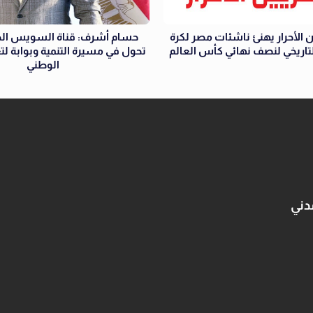
 الأحرار يهنئ ناشئات مصر لكرة
حسام أشرف: قناة السويس الج
التاريخي لنصف نهائي كأس العالم
تحول في مسيرة التنمية وبوابة لتع
الوطني
دني